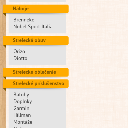
Náboje
Brenneke
Nobel Sport Italia
Strelecká obuv
Orizo
Diotto
Strelecké oblečenie
Strelecké príslušenstvo
Batohy
Doplnky
Garmin
Hillman
Montáže