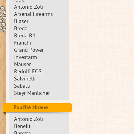
ISSC
Antonio Zoli
Arsenal Firearms
Blaser
Breda
Breda B4
Franchi
Grand Power
Investarm
Mauser
Redolfi EOS
Salvinelli
Sabatti
Steyr Manlicher
Použité zbrane
Antonio Zoli
Benelli