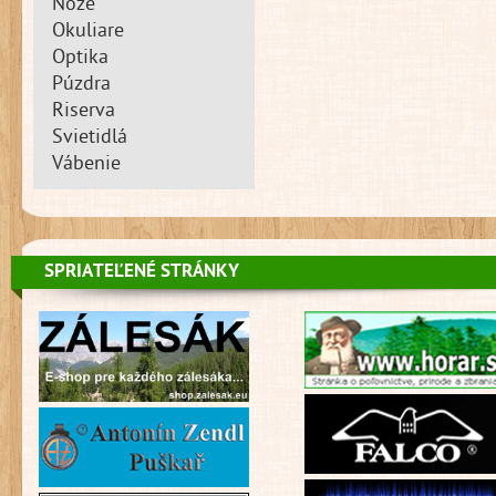
Nože
Okuliare
Optika
Púzdra
Riserva
Svietidlá
Vábenie
SPRIATEĽENÉ STRÁNKY