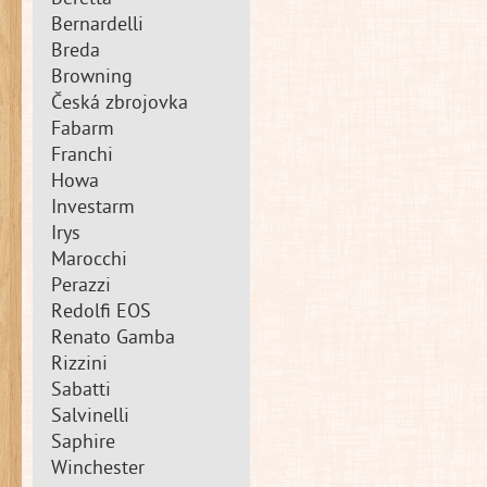
Beretta
Bernardelli
Breda
Browning
Česká zbrojovka
Fabarm
Franchi
Howa
Investarm
Irys
Marocchi
Perazzi
Redolfi EOS
Renato Gamba
Rizzini
Sabatti
Salvinelli
Saphire
Winchester