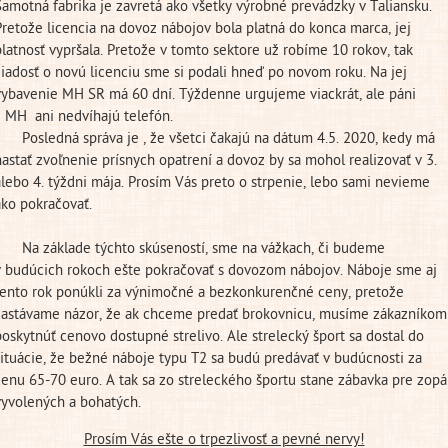
Samotná fabrika je zavretá ako všetky výrobné prevádzky v Taliansku.
Pretože licencia na dovoz nábojov bola platná do konca marca, jej
platnosť vypršala. Pretože v tomto sektore už robíme 10 rokov, tak
žiadosť o novú licenciu sme si podali hneď po novom roku. Na jej
vybavenie MH SR má 60 dní. Týždenne urgujeme viackrát, ale páni
z MH ani nedvíhajú telefón.
Posledná správa je , že všetci čakajú na dátum 4.5. 2020, kedy má
nastať zvoľnenie prísnych opatrení a dovoz by sa mohol realizovať v 3.
alebo 4. týždni mája. Prosím Vás preto o strpenie, lebo sami nevieme
ako pokračovať.
Na základe týchto skúseností, sme na vážkach, či budeme
v budúcich rokoch ešte pokračovať s dovozom nábojov. Náboje sme aj
tento rok ponúkli za výnimočné a bezkonkurenčné ceny, pretože
zastávame názor, že ak chceme predať brokovnicu, musíme zákazníkom
poskytnúť cenovo dostupné strelivo. Ale strelecký šport sa dostal do
situácie, že bežné náboje typu T2 sa budú predávať v budúcnosti za
cenu 65-70 euro. A tak sa zo streleckého športu stane zábavka pre zopá
vyvolených a bohatých.
Prosím Vás ešte o trpezlivosť a pevné nervy!