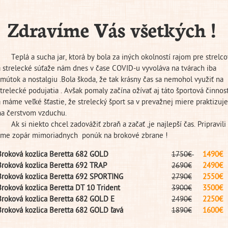
Zdravíme Vás všetkých !
Teplá a sucha jar, ktorá by bola za iných okolností rajom pre strelco
a strelecké súťaže nám dnes v čase COVID-u vyvoláva na tvárach iba
smútok a nostalgiu .Bola škoda, že tak krásny čas sa nemohol využiť na
strelecké podujatia . Avšak pomaly začína ožívať aj táto športová činnos
a máme veľké šťastie, že strelecký šport sa v prevažnej miere praktizuje
na čerstvom vzduchu.
Ak si niekto chcel zadovážiť zbraň a začať ,je najlepší čas. Pripravili
sme zopár mimoriadnych ponúk na brokové zbrane !
Broková kozlica Beretta 682 GOLD
1750€
1490€
Broková kozlica Beretta 692 TRAP
2690€
2490€
Broková kozlica Beretta 692 SPORTING
2790€
2550€
Broková kozlica Beretta DT 10 Trident
3900€
3500€
Broková kozlica Beretta 682 GOLD E
2490€
2250€
Broková kozlica Beretta 682 GOLD ľavá
1890€
1600€