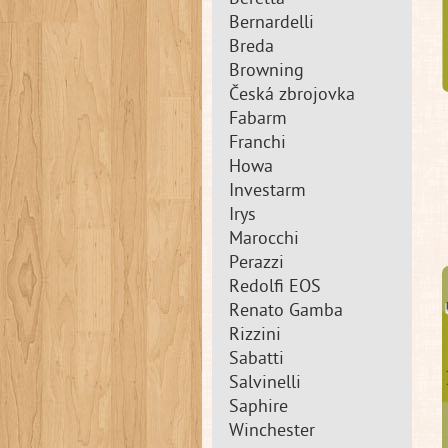
Beretta
Bernardelli
Breda
Browning
Česká zbrojovka
Fabarm
Franchi
Howa
Investarm
Irys
Marocchi
Perazzi
Redolfi EOS
Renato Gamba
Rizzini
Sabatti
Salvinelli
Saphire
Winchester