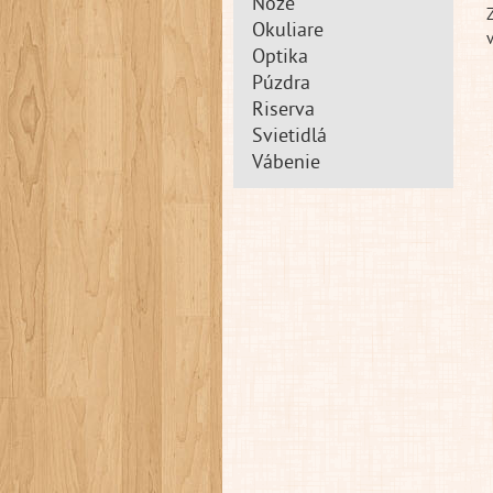
Nože
Okuliare
Optika
Púzdra
Riserva
Svietidlá
Vábenie