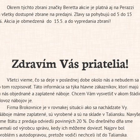
Okrem týchto zbrani značky Beretta akcie je platná aj na Perazzi
a všetky dostupné zbrane na predajni. Zľavy sa pohybujú od 5 do 15
%. Akcia je obmedzená do 15.5. a do vypredania zbraní!
Zdravím Vás priatelia!
Všetci vieme, čo sa deje v poslednej dobe okolo nás a nebudem sa
o tom rozpisovať. Táto informácia sa týka hlavne zákazníkov, ktorí majú
u nás objednané a zaplatené náboje. Chcem Vám vysvetliť v akom štádi
dovoz nábojov je.
Firma Brokovnice je v rovnakej situácii ako sa nachádzate Vy.
Náboje máme zaplatené, sú vyrobené a sú na sklade v Taliansku. Navyš
sme štátu z predaja odviedli povinných 20 %. Do dnešného dňa sme
nemali od výrobcu správu, kedy ich môžeme doviezť. Najprv bol
problém s autodopravou, pretože vodiči nechceli ísť do Talianska.