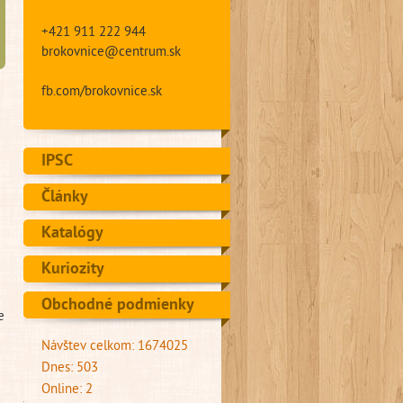
+421 911 222 944
brokovnice@centrum.sk
fb.com/brokovnice.sk
IPSC
Články
Katalógy
Kuriozity
Obchodné podmienky
e
Návštev celkom: 1674025
Dnes: 503
Online: 2