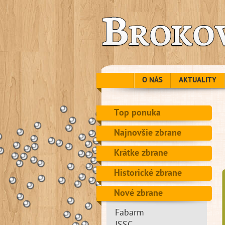
O NÁS
AKTUALITY
Top ponuka
Najnovšie zbrane
Krátke zbrane
Historické zbrane
Nové zbrane
Fabarm