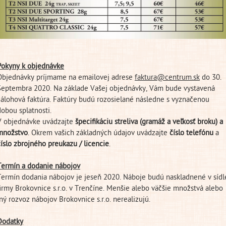
Pokyny k objednávke
Objednávky príjmame na emailovej adrese
faktura@centrum.sk
do 30.
Septembra 2020. Na základe Vašej objednávky, Vám bude vystavená
zálohová faktúra. Faktúry budú rozosielané následne s vyznačenou
dobou splatnosti.
V objednávke uvádzajte
špecifikáciu streliva (gramáž a veľkosť broku) a
množstvo
. Okrem vašich základných údajov uvádzajte
číslo telefónu
a
číslo zbrojného preukazu / licencie
.
Termín a dodanie nábojov
Termín dodania nábojov je jeseň 2020. Náboje budú naskladnené v sídl
firmy Brokovnice s.r.o. v Trenčíne. Menšie alebo väčšie množstvá alebo
iný rozvoz nábojov Brokovnice s.r.o. nerealizujú.
Dodatky