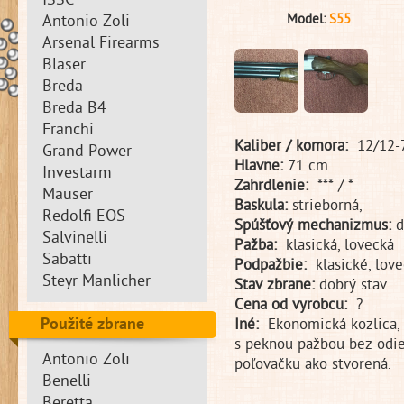
ISSC
Model:
S55
Antonio Zoli
Arsenal Firearms
Blaser
Breda
Breda B4
Franchi
Kaliber / komora:
12/12
Grand Power
Hlavne:
71 cm
Investarm
Zahrdlenie:
*** / *
Mauser
Baskula:
strieborná,
Redolfi EOS
Spúšťový mechanizmus:
d
Salvinelli
Pažba:
klasická, lovecká
Sabatti
Podpažbie:
klasické, lo
Steyr Manlicher
Stav zbrane:
dobrý stav
Cena od vyrobcu:
?
Použité zbrane
Iné:
Ekonomická kozlica, k
s peknou pažbou bez odie
Antonio Zoli
poľovačku ako stvorená.
Benelli