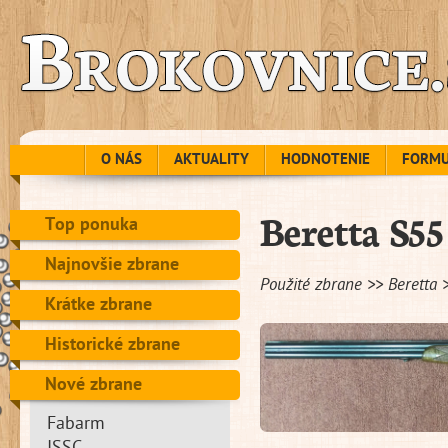
O NÁS
AKTUALITY
HODNOTENIE
FORM
Beretta S55
Top ponuka
Najnovšie zbrane
Použité zbrane >> Beretta 
Krátke zbrane
Historické zbrane
Nové zbrane
Fabarm