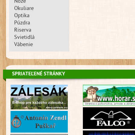
Nože
Okuliare
Optika
Púzdra
Riserva
Svietidlá
Vábenie
SPRIATEĽENÉ STRÁNKY