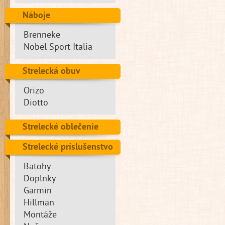
Náboje
Brenneke
Nobel Sport Italia
Strelecká obuv
Orizo
Diotto
Strelecké oblečenie
Strelecké príslušenstvo
Batohy
Doplnky
Garmin
Hillman
Montáže