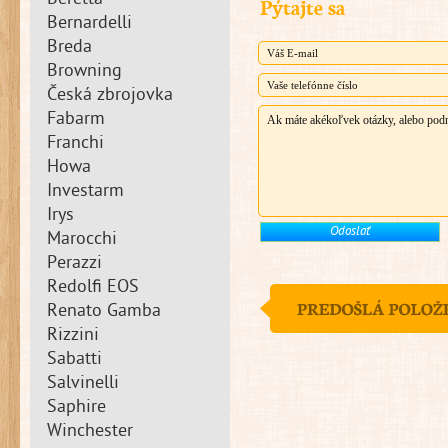
Beretta
Pýtajte sa
Bernardelli
Breda
Browning
Česká zbrojovka
Fabarm
Franchi
Howa
Investarm
Irys
Marocchi
Perazzi
Redolfi EOS
Renato Gamba
Rizzini
Sabatti
Salvinelli
Saphire
Winchester