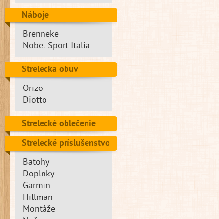
Náboje
Brenneke
Nobel Sport Italia
Strelecká obuv
Orizo
Diotto
Strelecké oblečenie
Strelecké príslušenstvo
Batohy
Doplnky
Garmin
Hillman
Montáže