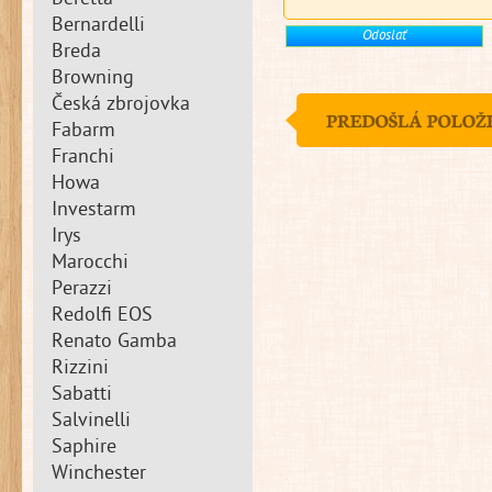
Beretta
Bernardelli
Breda
Browning
Česká zbrojovka
Fabarm
Franchi
Howa
Investarm
Irys
Marocchi
Perazzi
Redolfi EOS
Renato Gamba
Rizzini
Sabatti
Salvinelli
Saphire
Winchester