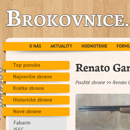
O NÁS
AKTUALITY
HODNOTENIE
FORM
Renato Ga
Top ponuka
Najnovšie zbrane
Použité zbrane >> Renato
Krátke zbrane
Historické zbrane
Nové zbrane
Fabarm