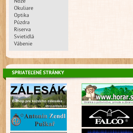
Nože
Okuliare
Optika
Púzdra
Riserva
Svietidlá
Vábenie
SPRIATEĽENÉ STRÁNKY