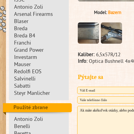
ISSC
Antonio Zoli
Model:
Bazern
Arsenal Firearms
Blaser
Breda
Breda B4
Franchi
Grand Power
Kaliber:
6,5x57R/12
Investarm
Info:
Optica Bushnell 4x4
Mauser
Redolfi EOS
Pýtajte sa
Salvinelli
Sabatti
Steyr Manlicher
Použité zbrane
Antonio Zoli
Benelli