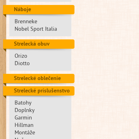
Náboje
Brenneke
Nobel Sport Italia
Strelecká obuv
Orizo
Diotto
Strelecké oblečenie
Strelecké príslušenstvo
Batohy
Doplnky
Garmin
Hillman
Montáže