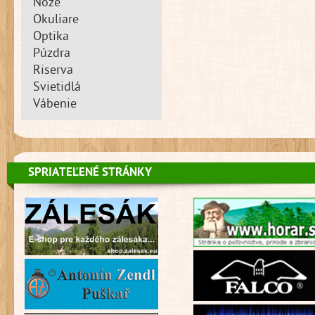
Nože
Okuliare
Optika
Púzdra
Riserva
Svietidlá
Vábenie
SPRIATEĽENÉ STRÁNKY