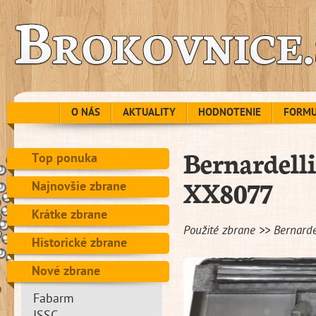
O NÁS
AKTUALITY
HODNOTENIE
FORM
Bernardell
Top ponuka
XX8077
Najnovšie zbrane
Krátke zbrane
Použité zbrane >> Bernard
Historické zbrane
Nové zbrane
Fabarm