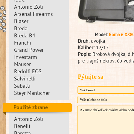
ISSC
Antonio Zoli
Arsenal Firearms
Blaser
Breda
Model:
Roma 6 XX8
Breda B4
Druh:
dvojka
Franchi
Kaliber:
12/12
Grand Power
Popis:
Broková dvojka, dlh
Investarm
pre „fajnšmekrov, čo vedi
Mauser
Redolfi EOS
Pýtajte sa
Salvinelli
Sabatti
Steyr Manlicher
Použité zbrane
Antonio Zoli
Benelli