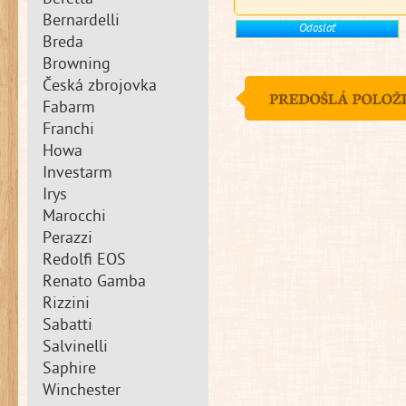
Beretta
Bernardelli
Breda
Browning
Česká zbrojovka
Fabarm
Franchi
Howa
Investarm
Irys
Marocchi
Perazzi
Redolfi EOS
Renato Gamba
Rizzini
Sabatti
Salvinelli
Saphire
Winchester